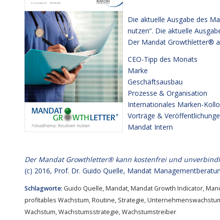
Die aktuelle Ausgabe des Ma
nutzen“. Die aktuelle Ausga
Der Mandat Growthletter® a
CEO-Tipp des Monats
Marke
Geschäftsausbau
Prozesse & Organisation
Internationales Marken-Koll
Vorträge & Veröffentlichung
Mandat Intern
Der Mandat Growthletter® kann kostenfrei und unverbind
(c) 2016,
Prof. Dr. Guido Quelle
, Mandat Managementberatun
Schlagworte:
Guido Quelle
,
Mandat
,
Mandat Growth Indicator
,
Man
profitables Wachstum
,
Routine
,
Strategie
,
Unternehmenswachstu
Wachstum
,
Wachstumsstrategie
,
Wachstumstreiber