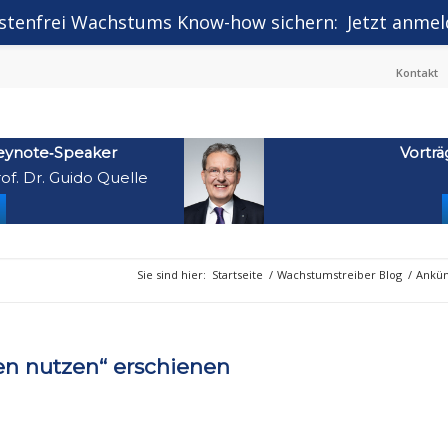
stenfrei Wachstums Know-how sichern:
Jetzt anmel
Kontakt
eynote‑Speaker
Vorträ
of. Dr. Guido Quelle
Sie sind hier:
Startseite
/
Wachstumstreiber Blog
/
Ankü
en nutzen“ erschienen