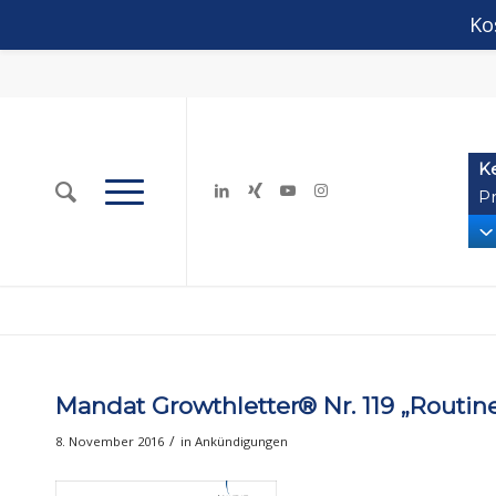
Ko
K
Pr
Mandat Growthletter® Nr. 119 „Routin
/
8. November 2016
in
Ankündigungen