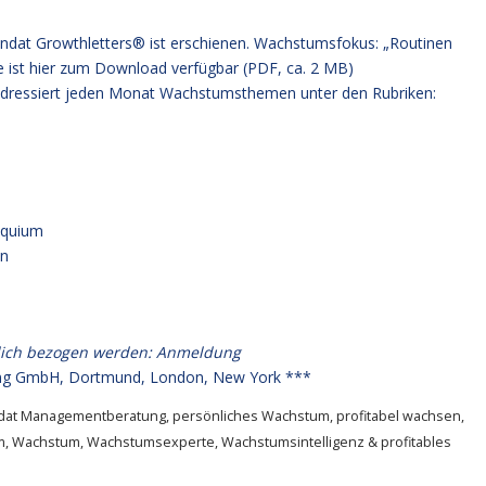
ndat Growthletters® ist erschienen. Wachstumsfokus: „Routinen
be
ist hier zum Download verfügbar (PDF, ca. 2 MB)
dressiert jeden Monat Wachstumsthemen unter den Rubriken:
oquium
en
lich bezogen werden:
Anmeldung
g GmbH, Dortmund, London, New York ***
dat Managementberatung
,
persönliches Wachstum
,
profitabel wachsen
,
m
,
Wachstum
,
Wachstumsexperte
,
Wachstumsintelligenz & profitables