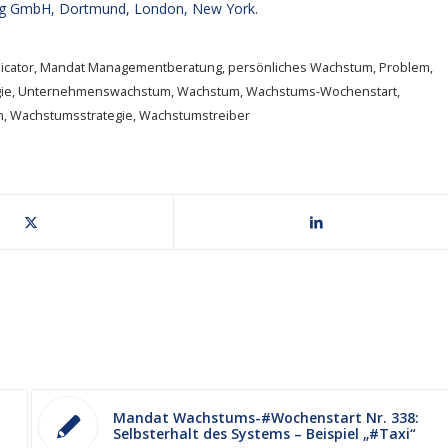
g GmbH, Dortmund, London, New York.
icator
,
Mandat Managementberatung
,
persönliches Wachstum
,
Problem
,
ie
,
Unternehmenswachstum
,
Wachstum
,
Wachstums-Wochenstart
,
m
,
Wachstumsstrategie
,
Wachstumstreiber
o
Mandat Wachstums-#Wochenstart Nr. 338:
Selbsterhalt des Systems – Beispiel „#Taxi“