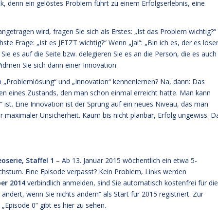
ck, denn ein gelöstes Problem führt zu einem Erfolgserlebnis, eine
getragen wird, fragen Sie sich als Erstes: „Ist das Problem wichtig?“
te Frage: „Ist es JETZT wichtig?“ Wenn „Ja!“: „Bin ich es, der es löse
 Sie es auf die Seite bzw. delegieren Sie es an die Person, die es auch
idmen Sie sich dann einer Innovation.
n „Problemlösung“ und „Innovation“ kennenlernen? Na, dann: Das
len eines Zustands, den man schon einmal erreicht hatte. Man kann
 ist. Eine Innovation ist der Sprung auf ein neues Niveau, das man
ter maximaler Unsicherheit. Kaum bis nicht planbar, Erfolg ungewiss. D
serie, Staffel 1
– Ab 13. Januar 2015 wöchentlich ein etwa 5-
hstum. Eine Episode verpasst? Kein Problem, Links werden
er 2014
verbindlich anmelden, sind Sie automatisch kostenfrei für die
ändert, wenn Sie nichts ändern“
als Start für 2015 registriert. Zur
e
„Episode 0“ gibt es hier zu sehen.