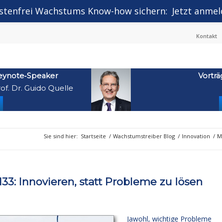
stenfrei Wachstums Know-how sichern:
Jetzt anmel
Kontakt
eynote‑Speaker
Vorträ
of. Dr. Guido Quelle
Sie sind hier:
Startseite
/
Wachstumstreiber Blog
/
Innovation
/
M
: Innovieren, statt Probleme zu lösen
Jawohl, wichtige Probleme