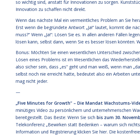
so wichtig sind, anstatt für Innovationen zu sorgen. Kunststü
Innovation zu schaffen nicht direkt.
Wenn das nächste Mal ein vermeintliches Problem an Sie heran
Erst wenn die begründete Antwort „Ja!“ lautet, kommt die nächs
muss?“ Wenn „Ja!“: Lösen Sie es. In allen anderen Fällen legen
lösen kann, selbst dann, wenn Sie es besser lösen könnten. W
Bonus: Möchten Sie einen wesentlichen Unterschied zwische
Lösen eines Problems ist im Wesentlichen das Wiederherstel
also sicher sein, dass „es“ geht und man weiß, wenn man „da“
selbst noch nie erreicht hatte, bedeutet also ein Arbeiten un
mag nicht jeder.
—
„Five Minutes for Growth“ – Die Mandat Wachstums-Video
minütiges Video zu persönlichem und unternehmerischen Wac
bereitgestellt. Das Beste: Wenn Sie sich
bis zum 30. Novemb
Telekonferenz „Bewirken statt Bedenken – warum sich nichts 
Information und Registrierung klicken Sie
hier
. Die kostenfrei