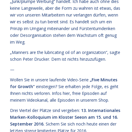
„Junk/plumpe Werbung“ handelt. Ich habe auch ohne dies
keine Langeweile, aber die Form zu wahren ist etwas, das
wir von unseren Mitarbeitern nur verlangen dürfen, wenn
wir es selbst zu tun bereit sind. Es handelt sich um ein
Prinzip im Umgang miteinander und Fürstentumdenken
oder Desorganisation stehen dem Wachstum oft genug
im Weg.
„Manners are the lubricating oil of an organization“, sagte
schon Peter Drucker. Dem ist nichts hinzuzufügen.
—
Wollen Sie in unsere laufende Video-Serie
„
Five Minutes
for Growth
“
einsteigen? Sie erhalten jede Folge, es geht
Ihnen nichts verloren. Infos
hier,
freie Episoden
auf
meinem Videokanal
, alle Episoden
in unserem Shop
.
Drei Viertel der Plätze sind vergeben:
13. Internationales
Marken-Kolloquium im Kloster Seeon am 15. und 16.
September 2016.
Sichern Sie sich noch heute einen der
letzten streng limitierten Plätze für 2016.