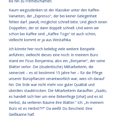
bis hin zu Fremdschämen.
Kaum wegzudenken ist der Klassiker unter den Kaffee-
Varianten, der „Expresso“, der bei keiner Gelegenheit
fehlen darf. Jawoll, möglichst schnell bitte. Und gleich einen
Doppelten, der ist dann doppelt schnell. Und wenn wir
schon bei Kaffee sind: „Kaffee Togo“ ist auch schön,
vielleicht kommt er ja aus Westafrika.
Ich könnte hier noch beliebig viele weitere Beispiele
anführen, vielleicht dieses eine noch: In meinem Büro
stand ein Ficus Benjamina, also ein „Benjamin“, der seine
Blätter verlor. Die (studentische) Mittarbeiterin, die
seinerzeit – es ist bestimmt 15 Jahre her – für die Pflege
unserer Büropflanzen verantwortlich war, wies ich darauf
hin. Die Erde war nicht mehr von guter Qualität und
überdies staubtrocken. Die Mitarbeiterin daraufhin: „Guido,
es handelt sich hier um eine Birkenfeige [oha!] und es ist
Herbst, da verlieren Bäume ihre Blätter.“ Ich: „In meinem
Büro ist es Herbst???“ Da weißt Du Bescheid. Eine
Gießkanne half.