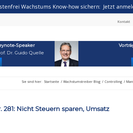
stenfrei Wachstums Know-how sichern:
Jetzt anmel
Kontakt
eynote‑Speaker
Vorträ
of. Dr. Guido Quelle
Sie sind hier:
Startseite
/
Wachstumstreiber Blog
/
Controlling
/
Mand
281: Nicht Steuern sparen, Umsatz