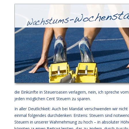
die Einkünfte in Steueroasen verlagern, nein, ich spreche v
jeden möglichen Cent Steuern zu sparen.
In aller Deutlichkeit: Auch bei Mandat verschwenden wir nicht
einmal folgendes durchdenken: Erstens: Steuern sind notwendig,
Steuern in unserer Wahrnehmung zu hoch – in absoluter Höhe
könnten ja einen Beitrag leisten, das zu ändern, durch Ausü