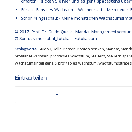
erhalten?
Klicken Sie hier und es geht spätestens übe
Für alle Fans des Wachstums-Wochenstarts: Mein neues
Schon reingeschaut? Meine monatlichen
Wachstumsimpu
© 2017,
Prof. Dr. Guido Quelle
, Mandat Managementberatun
© Sprinter: mezzotint_fotolia –
Fotolia.com
Schlagworte:
Guido Quelle
,
Kosten
,
Kosten senken
,
Mandat
,
Manda
profitabel wachsen
,
profitables Wachstum
,
Steuern
,
Steuern spar
Wachstumsintelligenz & profitables Wachstum
,
Wachstumsstrateg
Eintrag teilen