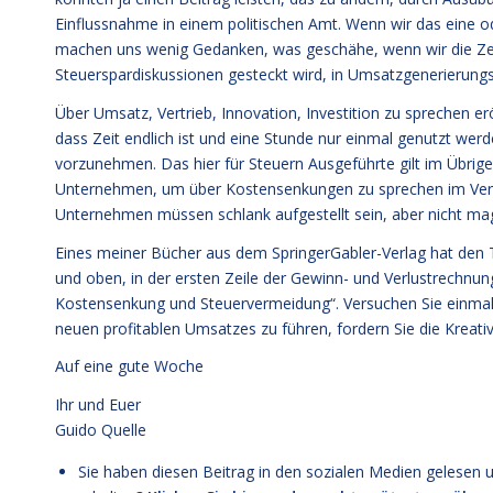
Einflussnahme in einem politischen Amt. Wenn wir das eine ode
machen uns wenig Gedanken, was geschähe, wenn wir die Zeit 
Steuerspardiskussionen gesteckt wird, in Umsatzgenerieru
Über Umsatz, Vertrieb, Innovation, Investition zu sprechen 
dass Zeit endlich ist und eine Stunde nur einmal genutzt werden
vorzunehmen. Das hier für Steuern Ausgeführte gilt im Übrig
Unternehmen, um über Kostensenkungen zu sprechen im Verg
Unternehmen müssen schlank aufgestellt sein, aber nicht m
Eines meiner Bücher aus dem SpringerGabler-Verlag hat den 
und oben, in der ersten Zeile der Gewinn- und Verlustrechnun
Kostensenkung und Steuervermeidung“. Versuchen Sie einmal,
neuen profitablen Umsatzes zu führen, fordern Sie die Kreativi
Auf eine gute Woche
Ihr und Euer
Guido Quelle
Sie haben diesen Beitrag in den sozialen Medien geles