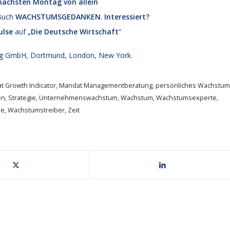
rnächsten Montag von allein
 Buch
WACHSTUMSGEDANKEN
.
Interessiert?
lse
auf „
Die Deutsche Wirtschaft
“
g GmbH, Dortmund, London, New York.
t Growth Indicator
,
Mandat Managementberatung
,
persönliches Wachstum
en
,
Strategie
,
Unternehmenswachstum
,
Wachstum
,
Wachstumsexperte
,
ie
,
Wachstumstreiber
,
Zeit