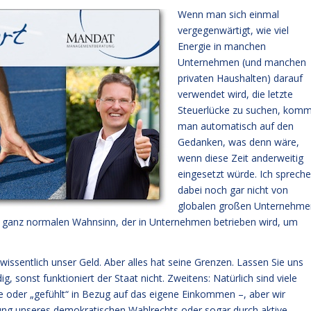
Wenn man sich einmal
vergegenwärtigt, wie viel
Energie in manchen
Unternehmen (und manchen
privaten Haushalten) darauf
verwendet wird, die letzte
Steuerlücke zu suchen, komm
man automatisch auf den
Gedanken, was denn wäre,
wenn diese Zeit anderweitig
eingesetzt würde. Ich spreche
dabei noch gar nicht von
globalen großen Unternehme
om ganz normalen Wahnsinn, der in Unternehmen betrieben wird, um
 wissentlich unser Geld. Aber alles hat seine Grenzen. Lassen Sie uns
 sonst funktioniert der Staat nicht. Zweitens: Natürlich sind viele
 oder „gefühlt“ in Bezug auf das eigene Einkommen –, aber wir
bung unseres demokratischen Wahlrechts oder sogar durch aktive