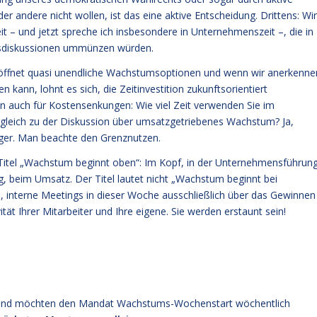
r andere nicht wollen, ist das eine aktive Entscheidung. Drittens: Wir
– und jetzt spreche ich insbesondere in Unternehmenszeit –, die in
ngsdiskussionen ummünzen würden.
eröffnet quasi unendliche Wachstumsoptionen und wenn wir anerkenne
 kann, lohnt es sich, die Zeitinvestition zukunftsorientiert
en auch für Kostensenkungen: Wie viel Zeit verwenden Sie im
leich zu der Diskussion über umsatzgetriebenes Wachstum? Ja,
ager. Man beachte den Grenznutzen.
Titel „Wachstum beginnt oben“: Im Kopf, in der Unternehmensführun
g, beim Umsatz. Der Titel lautet nicht „Wachstum beginnt bei
 interne Meetings in dieser Woche ausschließlich über das Gewinnen
tät Ihrer Mitarbeiter und Ihre eigene. Sie werden erstaunt sein!
en und möchten den Mandat Wachstums-Wochenstart wöchentlich