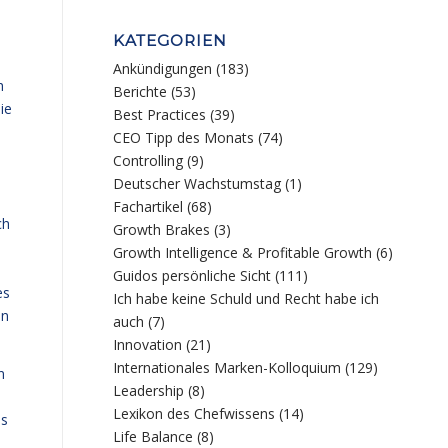
KATEGORIEN
Ankündigungen
(183)
h
Berichte
(53)
ie
Best Practices
(39)
CEO Tipp des Monats
(74)
Controlling
(9)
Deutscher Wachstumstag
(1)
Fachartikel
(68)
ch
Growth Brakes
(3)
Growth Intelligence & Profitable Growth
(6)
Guidos persönliche Sicht
(111)
es
Ich habe keine Schuld und Recht habe ich
en
auch
(7)
Innovation
(21)
Internationales Marken-Kolloquium
(129)
n
Leadership
(8)
Lexikon des Chefwissens
(14)
as
Life Balance
(8)