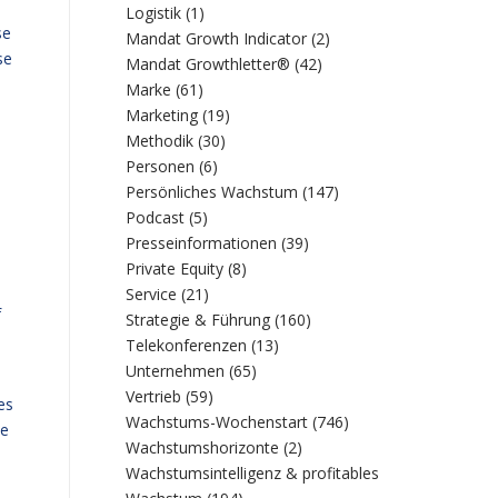
Logistik
(1)
se
Mandat Growth Indicator
(2)
se
Mandat Growthletter®
(42)
,
Marke
(61)
Marketing
(19)
Methodik
(30)
Personen
(6)
Persönliches Wachstum
(147)
Podcast
(5)
Presseinformationen
(39)
Private Equity
(8)
Service
(21)
f
Strategie & Führung
(160)
Telekonferenzen
(13)
Unternehmen
(65)
Vertrieb
(59)
es
Wachstums-Wochenstart
(746)
ie
Wachstumshorizonte
(2)
Wachstumsintelligenz & profitables