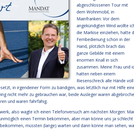
abgeschlossenen Tour mit
dem Wohnmobil, in
Mainfranken: Vor dem
angekündigten Wind wollte ic
die Markise einziehen, hatte d
Fernbedienung schon in der
Hand, plötzlich brach das
ganze Gebilde mit einem
enormen Knall in sich
zusammen. Meine Frau und i
hatten neben einem
Riesenschreck alle Hände voll
tzt, in irgendeiner Form zu bändigen, was letztlich nur mit Hilfe ein
s Ding nicht mehr zu gebrauchen war, beide Ausleger waren abgebroch
ren und waren fahrfähig.
rwerk, also wagte ich einen Telefonversuch am nächsten Morgen: Ma
n unmöglich einen Termin bekommen, aber man könne uns ja schlecht
 vorbeikommen, müssten (lange) warten und dann könne man sehen, w