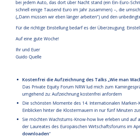
bei jedem Auto, das dort über Nacht stand (ein Ein-Euro-Schr
schnell einige Tausend Euro im Jahr zusammen) –, die umsich
(„Dann müssen wir eben länger arbeiten“) und den unbedingte
Für die richtige Einstellung bedarf es der Überzeugung. Einst
Auf eine gute Woche!
Ihr und Euer
Guido Quelle
Kostenfrei die Aufzeichnung des Talks „Wie man Wac
Das Private Equity Forum NRW lud mich zum Kamingespräc
umgehend zu:
Aufzeichnung kostenfrei anfordern
Die schönsten Momente des 14. Internationalen Marken-K
Einblicken hinter die Klostermauern in nur fünf Minuten 
Sie möchten Wachstums-Know-how live erleben und auf aus
der Laureates des Europäischen Wirtschaftsforums im April
downloaden
“