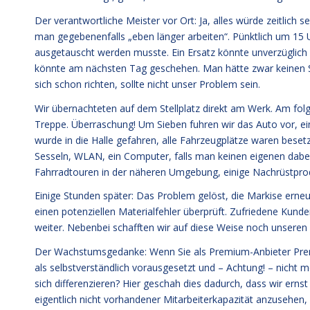
Der verantwortliche Meister vor Ort: Ja, alles würde zeitlich
man gegebenenfalls „eben länger arbeiten“. Pünktlich um 15 U
ausgetauscht werden musste. Ein Ersatz könnte unverzüglich
könnte am nächsten Tag geschehen. Man hätte zwar keinen Sc
sich schon richten, sollte nicht unser Problem sein.
Wir übernachteten auf dem Stellplatz direkt am Werk. Am fo
Treppe. Überraschung! Um Sieben fuhren wir das Auto vor, e
wurde in die Halle gefahren, alle Fahrzeugplätze waren bes
Sesseln, WLAN, ein Computer, falls man keinen eigenen dabe
Fahrradtouren in der näheren Umgebung, einige Nachrüstpro
Einige Stunden später: Das Problem gelöst, die Markise erneue
einen potenziellen Materialfehler überprüft. Zufriedene Kund
weiter. Nebenbei schafften wir auf diese Weise noch unseren
Der Wachstumsgedanke: Wenn Sie als Premium-Anbieter Prem
als selbstverständlich vorausgesetzt und – Achtung! – nicht m
sich differenzieren? Hier geschah dies dadurch, dass wir ern
eigentlich nicht vorhandener Mitarbeiterkapazität anzusehen