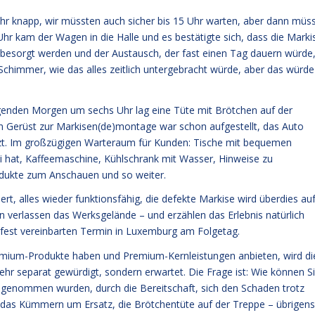
 sehr knapp, wir müssten auch sicher bis 15 Uhr warten, aber dann müs
hr kam der Wagen in die Halle und es bestätigte sich, dass die Marki
 besorgt werden und der Austausch, der fast einen Tag dauern würde
himmer, wie das alles zeitlich untergebracht würde, aber das würde
lgenden Morgen um sechs Uhr lag eine Tüte mit Brötchen auf der
in Gerüst zur Markisen(de)montage war schon aufgestellt, das Auto
etzt. Im großzügigen Warteraum für Kunden: Tische mit bequemen
i hat, Kaffeemaschine, Kühlschrank mit Wasser, Hinweise zu
dukte zum Anschauen und so weiter.
rt, alles wieder funktionsfähig, die defekte Markise wird überdies au
en verlassen das Werksgelände – und erzählen das Erlebnis natürlich
 fest vereinbarten Termin in Luxemburg am Folgetag.
ium-Produkte haben und Premium-Kernleistungen anbieten, wird di
ehr separat gewürdigt, sondern erwartet. Die Frage ist: Wie können S
st genommen wurden, durch die Bereitschaft, sich den Schaden trotz
, das Kümmern um Ersatz, die Brötchentüte auf der Treppe – übrigens