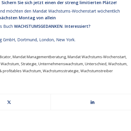
:
Sichern Sie sich jetzt einen der streng limitierten Plätze!
en und möchten den Mandat Wachstums-Wochenstart wöchentlich
rnächsten Montag von allein
es Buch
WACHSTUMSGEDANKEN
.
Interessiert?
g GmbH, Dortmund, London, New York.
icator
,
Mandat Managementberatung
,
Mandat Wachstums-Wochenstart
,
s Wachstum
,
Strategie
,
Unternehmenswachstum
,
Unterschied
,
Wachstum
,
& profitables Wachstum
,
Wachstumsstrategie
,
Wachstumstreiber