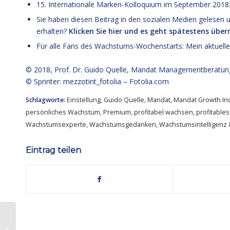
15. Internationale Marken-Kolloquium im September 2018
Sie haben diesen Beitrag in den sozialen Medien geles
erhalten?
Klicken Sie hier und es geht spätestens übe
Für alle Fans des Wachstums-Wochenstarts: Mein aktuell
© 2018,
Prof. Dr. Guido Quelle
, Mandat Managementberatun
© Sprinter: mezzotint_fotolia –
Fotolia.com
Schlagworte:
Einstellung
,
Guido Quelle
,
Mandat
,
Mandat Growth Ind
persönliches Wachstum
,
Premium
,
profitabel wachsen
,
profitable
Wachstumsexperte
,
Wachstumsgedanken
,
Wachstumsintelligenz 
Eintrag teilen
CEO-Tipp des Monats April 2018: