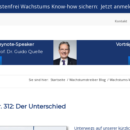
stenfrei Wachstums Know-how sichern:
Jetzt anmel
Kontakt
eynote‑Speaker
Vorträ
of. Dr. Guido Quelle
Sie sind hier:
Startseite
/
Wachstumstreiber Blog
/
Wachstums-W
312: Der Unterschied
Unterwegs auf unserer kürzli