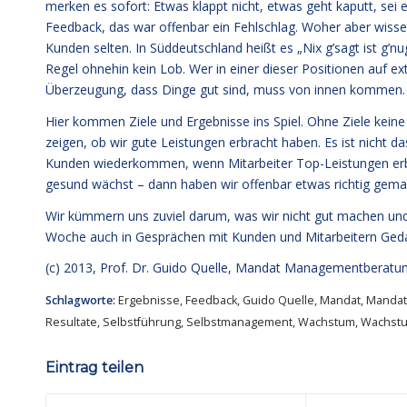
merken es sofort: Etwas klappt nicht, etwas geht kaputt, sei
Feedback, das war offenbar ein Fehlschlag. Woher aber wiss
Kunden selten. In Süddeutschland heißt es „Nix g’sagt ist g’n
Regel ohnehin kein Lob. Wer in einer dieser Positionen auf ex
Überzeugung, dass Dinge gut sind, muss von innen kommen.
Hier kommen Ziele und Ergebnisse ins Spiel. Ohne Ziele keine R
zeigen, ob wir gute Leistungen erbracht haben. Es ist nicht d
Kunden wiederkommen, wenn Mitarbeiter Top-Leistungen erb
gesund wächst – dann haben wir offenbar etwas richtig gema
Wir kümmern uns zuviel darum, was wir nicht gut machen und
Woche auch in Gesprächen mit Kunden und Mitarbeitern Geda
(c) 2013,
Prof. Dr. Guido Quelle
, Mandat Managementberatu
Schlagworte:
Ergebnisse
,
Feedback
,
Guido Quelle
,
Mandat
,
Mandat
Resultate
,
Selbstführung
,
Selbstmanagement
,
Wachstum
,
Wachstu
Eintrag teilen