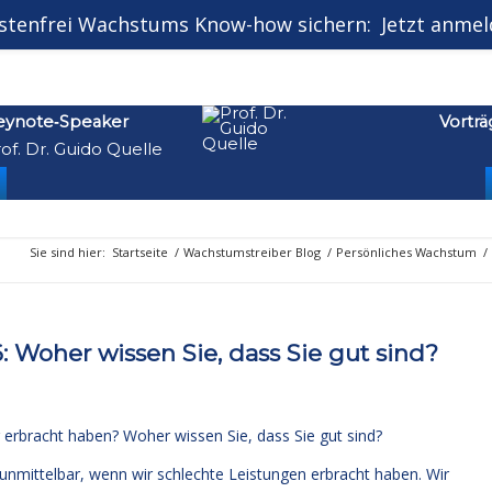
stenfrei Wachstums Know-how sichern:
Jetzt anmel
Kontakt
Mand
eynote‑Speaker
Vorträ
of. Dr. Guido Quelle
Sie sind hier:
Startseite
/
Wachstumstreiber Blog
/
Persönliches Wachstum
/
Woher wissen Sie, dass Sie gut sind?
 erbracht haben? Woher wissen Sie, dass Sie gut sind?
 unmittelbar, wenn wir schlechte Leistungen erbracht haben. Wir