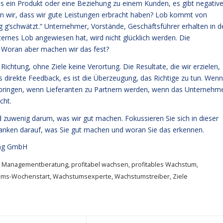
 es ein Produkt oder eine Beziehung zu einem Kunden, es gibt negativ
en wir, dass wir gute Leistungen erbracht haben? Lob kommt von
ug g’schwätzt.“ Unternehmer, Vorstände, Geschäftsführer erhalten in d
ternes Lob angewiesen hat, wird nicht glücklich werden. Die
 Woran aber machen wir das fest?
ichtung, ohne Ziele keine Verortung. Die Resultate, die wir erzielen,
as direkte Feedback, es ist die Überzeugung, das Richtige zu tun. Wenn
ringen, wenn Lieferanten zu Partnern werden, wenn das Unternehm
cht.
 zuwenig darum, was wir gut machen. Fokussieren Sie sich in dieser
nken darauf, was Sie gut machen und woran Sie das erkennen.
ng GmbH
 Managementberatung
,
profitabel wachsen
,
profitables Wachstum
,
ms-Wochenstart
,
Wachstumsexperte
,
Wachstumstreiber
,
Ziele