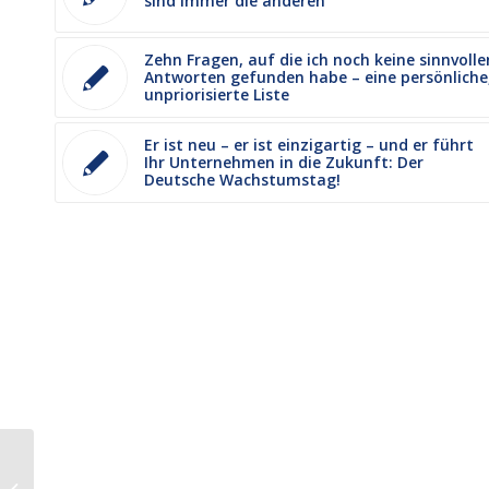
sind immer die anderen
Zehn Fragen, auf die ich noch keine sinnvolle
Antworten gefunden habe – eine persönliche
unpriorisierte Liste
Er ist neu – er ist einzigartig – und er führt
Ihr Unternehmen in die Zukunft: Der
Deutsche Wachstumstag!
Marke – Beziehung fürs Leben: Das
14. Internationale Marken-