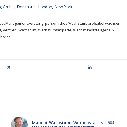
g GmbH, Dortmund, London, New York.
dat Managementberatung
,
persönliches Wachstum
,
profitabel wachsen
,
f
,
Vertrieb
,
Wachstum
,
Wachstumsexperte
,
Wachstumsintelligenz &
uhören
Mandat Wachstums Wochenstart Nr. 684: