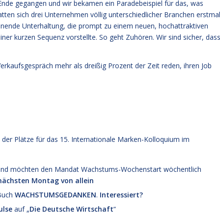
 Ende gegangen und wir bekamen ein Paradebeispiel für das, was
tten sich drei Unternehmen völlig unterschiedlicher Branchen erstma
nnende Unterhaltung, die prompt zu einem neuen, hochattraktiven
ner kurzen Sequenz vorstellte. So geht Zuhören. Wir sind sicher, das
Verkaufsgespräch mehr als dreißig Prozent der Zeit reden, ihren Job
t der Plätze für das 15. Internationale Marken-Kolloquium im
en und möchten den Mandat Wachstums-Wochenstart wöchentlich
rnächsten Montag von allein
 Buch
WACHSTUMSGEDANKEN
.
Interessiert?
lse
auf „
Die Deutsche Wirtschaft
“