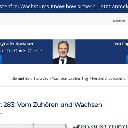
stenfrei Wachstums Know-how sichern:
Jetzt anmel
Kontakt
eynote‑Speaker
Vorträ
of. Dr. Guido Quelle
Sie sind hier:
Startseite
/
Wachstumstreiber Blog
/
Persönliches Wachstu
. 283: Vom Zuhören und Wachsen
t
Zuhören, das hört man imme