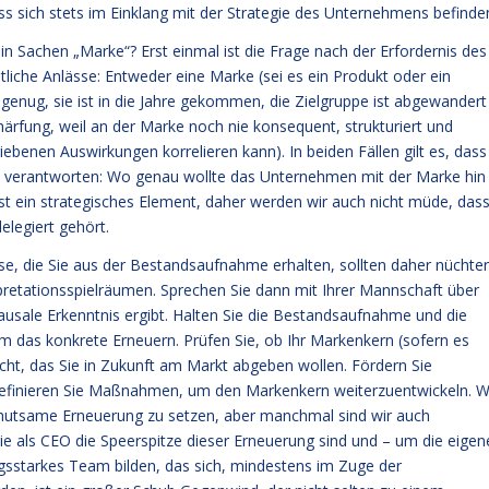
sich stets im Einklang mit der Strategie des Unternehmens befinde
in Sachen „Marke“? Erst einmal ist die Frage nach der Erfordernis des
liche Anlässe: Entweder eine Marke (sei es ein Produkt oder ein
genug, sie ist in die Jahre gekommen, die Zielgruppe ist abgewandert
chärfung, weil an der Marke noch nie konsequent, strukturiert und
ebenen Auswirkungen korrelieren kann). In beiden Fällen gilt es, dass
 verantworten: Wo genau wollte das Unternehmen mit der Marke hin
ist ein strategisches Element, daher werden wir auch nicht müde, das
elegiert gehört.
se, die Sie aus der Bestandsaufnahme erhalten, sollten daher nüchte
rpretationsspielräumen. Sprechen Sie dann mit Ihrer Mannschaft über
usale Erkenntnis ergibt. Halten Sie die Bestandsaufnahme und die
m das konkrete Erneuern. Prüfen Sie, ob Ihr Markenkern (sofern es
icht, das Sie in Zukunft am Markt abgeben wollen. Fördern Sie
Definieren Sie Maßnahmen, um den Markenkern weiterzuentwickeln. W
behutsame Erneuerung zu setzen, aber manchmal sind wir auch
ie als CEO die Speerspitze dieser Erneuerung sind und – um die eigen
gsstarkes Team bilden, das sich, mindestens im Zuge der