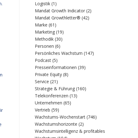
n.
Logistik
(1)
Mandat Growth Indicator
(2)
Mandat Growthletter®
(42)
Marke
(61)
Marketing
(19)
Methodik
(30)
Personen
(6)
Persönliches Wachstum
(147)
s
Podcast
(5)
Presseinformationen
(39)
Private Equity
(8)
rn
Service
(21)
Strategie & Führung
(160)
Telekonferenzen
(13)
Unternehmen
(65)
Vertrieb
(59)
ir
Wachstums-Wochenstart
(746)
Wachstumshorizonte
(2)
e
Wachstumsintelligenz & profitables