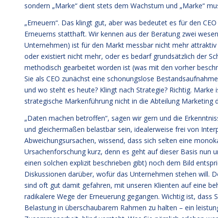
sondern „Marke“ dient stets dem Wachstum und „Marke“ muss 
„Erneuern“. Das klingt gut, aber was bedeutet es für den CEO 
Erneuerns statthaft. Wir kennen aus der Beratung zwei wesent
Unternehmen) ist für den Markt messbar nicht mehr attraktiv 
oder existiert nicht mehr, oder es bedarf grundsätzlich der S
methodisch gearbeitet worden ist (was mit den vorher beschri
Sie als CEO zunächst eine schonungslose Bestandsaufnahme
und wo steht es heute? Klingt nach Strategie? Richtig. Marke 
strategische Markenführung nicht in die Abteilung Marketing d
„Daten machen betroffen“, sagen wir gern und die Erkenntnis
und gleichermaßen belastbar sein, idealerweise frei von Inte
Abweichungsursachen, wissend, dass sich selten eine monoka
Ursachenforschung kurz, denn es geht auf dieser Basis nun u
einen solchen explizit beschrieben gibt) noch dem Bild entspr
Diskussionen darüber, wofür das Unternehmen stehen will. 
sind oft gut damit gefahren, mit unseren Klienten auf eine 
radikalere Wege der Erneuerung gegangen. Wichtig ist, dass S
Belastung in überschaubarem Rahmen zu halten – ein leistun