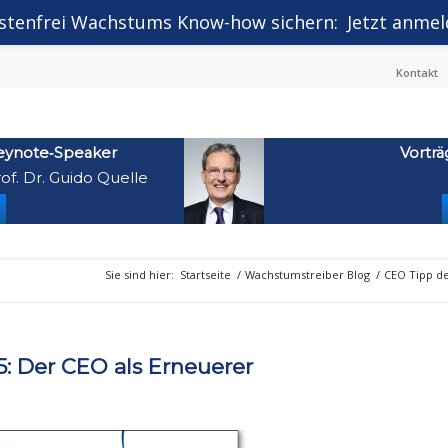
stenfrei Wachstums Know-how sichern:
Jetzt anmel
Kontakt
eynote‑Speaker
Vorträ
of. Dr. Guido Quelle
Sie sind hier:
Startseite
/
Wachstumstreiber Blog
/
CEO Tipp d
: Der CEO als Erneuerer