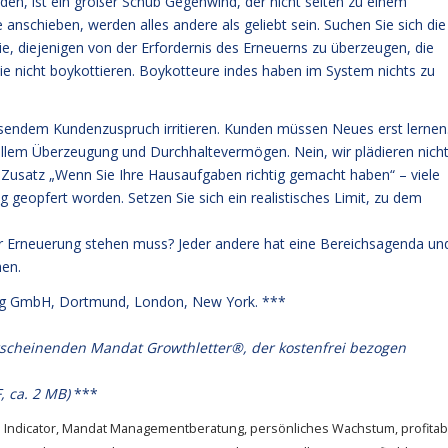
den, ist ein großer Schub Gegenwind, der nicht selten zu einem
nschieben, werden alles andere als geliebt sein. Suchen Sie sich die
Sie, diejenigen von der Erfordernis des Erneuerns zu überzeugen, die
sie nicht boykottieren. Boykotteure indes haben im System nichts zu
ssendem Kundenzuspruch irritieren. Kunden müssen Neues erst lernen
allem Überzeugung und Durchhaltevermögen. Nein, wir plädieren nich
 Zusatz „Wenn Sie Ihre Hausaufgaben richtig gemacht haben“ – viele
g geopfert worden. Setzen Sie sich ein realistisches Limit, zu dem
der Erneuerung stehen muss? Jeder andere hat eine Bereichsagenda un
hen.
g GmbH, Dortmund, London, New York. ***
rscheinenden Mandat Growthletter®, der kostenfrei bezogen
, ca. 2 MB)
***
Indicator
,
Mandat Managementberatung
,
persönliches Wachstum
,
profitab