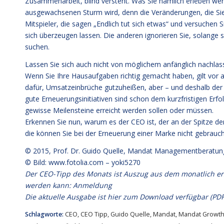
Zusammenarbeit, blind versteht. Was Sie nämlich erleben wer
ausgewachsenen Sturm wird, denn die Veränderungen, die Sie a
Mitspieler, die sagen „Endlich tut sich etwas“ und versuchen 
sich überzeugen lassen. Die anderen ignorieren Sie, solange 
suchen.
Lassen Sie sich auch nicht von möglichem anfänglich nachla
Wenn Sie Ihre Hausaufgaben richtig gemacht haben, gilt vor 
dafür, Umsatzeinbrüche gutzuheißen, aber – und deshalb der
gute Erneuerungsinitiativen sind schon dem kurzfristigen Erfol
gewisse Meilensteine erreicht werden sollen oder müssen.
Erkennen Sie nun, warum es der CEO ist, der an der Spitze 
die können Sie bei der Erneuerung einer Marke nicht gebrauc
© 2015,
Prof. Dr. Guido Quelle
, Mandat Managementberatun
© Bild: www.fotolia.com – yoki5270
Der CEO-Tipp des Monats ist Auszug aus dem monatlich e
werden kann:
Anmeldung
Die aktuelle Ausgabe
ist hier zum Download verfügbar (PDF
Schlagworte:
CEO
,
CEO Tipp
,
Guido Quelle
,
Mandat
,
Mandat Growth 